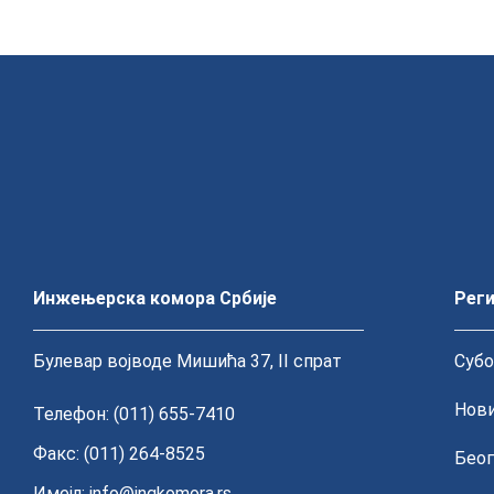
Инжењерска комора Србије
Реги
Булевар војводе Мишића 37, II спрат
Субо
Нови
Телефон: (011) 655-7410
Факс: (011) 264-8525
Беог
Имејл:
info@ingkomora.rs