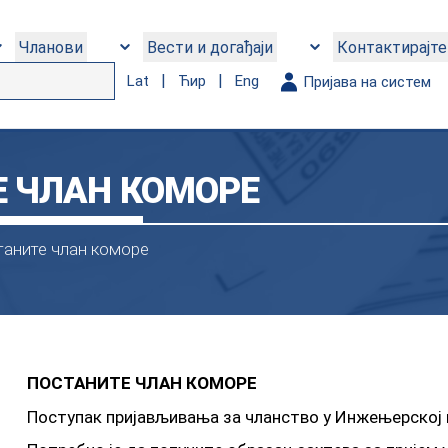
Чланови
Вести и догађаји
Контактирајте
|
|
Lat
Ћир
Eng
Пријава на систем
Е ЧЛАН КОМОРЕ
аните члан коморе
ПОСТАНИТЕ ЧЛАН КОМОРЕ
Пoступaк приjaвљивaњa зa члaнствo у Инжeњeрскoj к