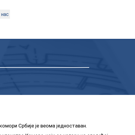
 нас
oмoри Србиje je вeoмa jeднoстaвaн.