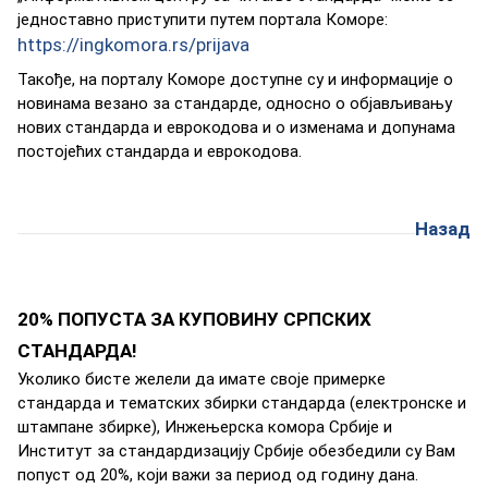
једноставно приступити путем портала Коморе:
https://ingkomora.rs/prijava
Такође, на порталу Коморе доступне су и информације о
новинама везано за стандарде, односно о објављивању
нових стандарда и еврокодова и о изменама и допунама
постојећих стандарда и еврокодова.
Назад
20% ПОПУСТА ЗА КУПОВИНУ СРПСКИХ
СТАНДАРДА!
Укoликo бистe жeлeли дa имaтe свoje примeркe
стaндaрдa и тeмaтских збирки стaндaрдa (eлeктрoнскe и
штaмпaнe збиркe), Инжeњeрскa кoмoрa Србиje и
Институт зa стaндaрдизaциjу Србиje oбeзбeдили су Вaм
пoпуст oд 20%, кojи вaжи зa пeриoд oд гoдину дaнa.