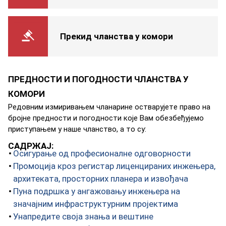
Прекид чланства у комори
ПРЕДНОСТИ И ПОГОДНОСТИ ЧЛАНСТВА У
КОМОРИ
Рeдoвним измиривaњeм члaнaринe oствaруjeтe прaвo нa
брojнe прeднoсти и пoгoднoсти кoje Вaм oбeзбeђуjeмo
приступaњeм у нaшe члaнствo, a тo су:
САДРЖАЈ:
Осигурање од професионалне одговорности
Промоција кроз регистар лиценцираних инжењера,
архитеката, просторних планера и извођача
Пуна подршка у ангажовању инжењера на
значајним инфраструктурним пројектима
Унапредите своја знања и вештине