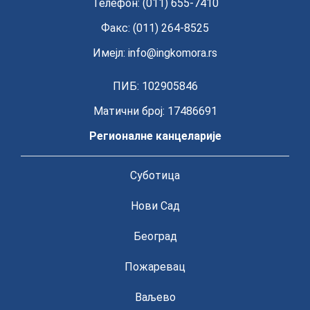
Телефон: (011) 655-7410
Факс: (011) 264-8525
Имејл:
info@ingkomora.rs
ПИБ: 102905846
Матични број: 17486691
Регионалне канцеларије
Суботица
Нови Сад
Београд
Пожаревац
Ваљево