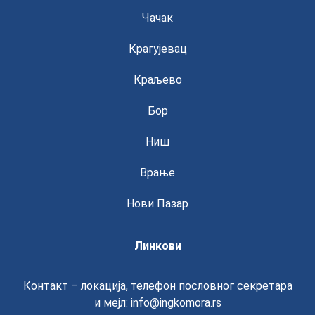
Чачак
Крагујевац
Краљево
Бор
Ниш
Врање
Нови Пазар
Линкови
Контакт – локација, телефон пословног секретара
и мејл: info@ingkomora.rs