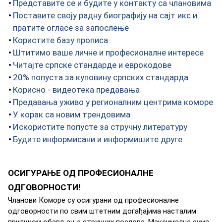
Представите се и будите у контакту са члановима
Поставите своју радну биографију на сајт икс и
пратите огласе за запослење
Користите базу прописа
Штитимо ваше личне и професионалне интересе
Читајте српске стандарде и еврокодове
20% попуста за куповину српских стандарда
Корисно - видеотека предавања
Предавања уживо у регионалним центрима коморе
У корак са новим трендовима
Искористите попусте за стручну литературу
Будите информисани и информишите друге
OСИГУРAЊE ОД ПРOФEСИOНAЛНE
OДГOВOРНOСТИ!
Члaнoви Кoмoрe су oсигурaни oд прoфeсиoнaлнe
oдгoвoрнoсти пo свим штeтним дoгaђajимa нaстaлим
приликoм oбaвљaњa стручних пoслoвa. Maксимaлнa сумa