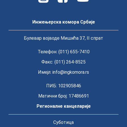
Инжењерска комора Србије
Булевар војводе Мишића 37, II спрат
Телефон: (011) 655-7410
Факс: (011) 264-8525
Имејл:
info@ingkomora.rs
ПИБ: 102905846
Матични број: 17486691
Регионалне канцеларије
Суботица