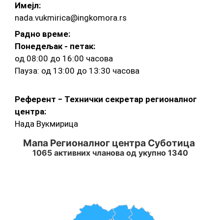
Имејл:
nada.vukmirica@ingkomora.rs
Радно време:
Понедељак - петак:
од 08:00 до 16:00 часова
Пауза: од 13:00 до 13:30 часова
Референт ‒ Технички секретар регионалног
центра:
Нада Вукмирица
Мапа Регионалног центра Суботица 1065 активних чла
Мапа Регионалног центра Суботица
Map of unspecified region with 1 data series.
1065 активних чланова од укупно 1340