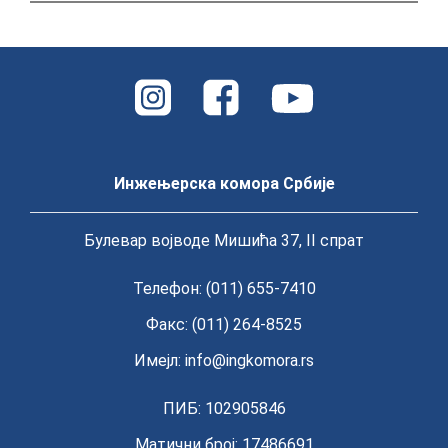
Инжењерска комора Србије
Булевар војводе Мишића 37, II спрат
Телефон: (011) 655-7410
Факс: (011) 264-8525
Имејл:
info@ingkomora.rs
ПИБ: 102905846
Матични број: 17486691