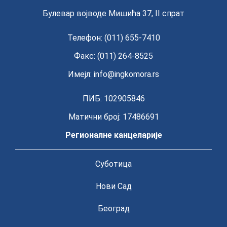
Булевар војводе Мишића 37, II спрат
Телефон: (011) 655-7410
Факс: (011) 264-8525
Имејл:
info@ingkomora.rs
ПИБ: 102905846
Матични број: 17486691
Регионалне канцеларије
Суботица
Нови Сад
Београд