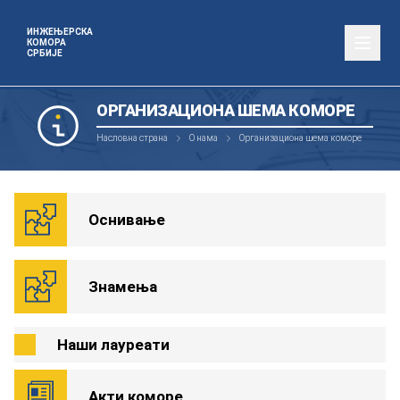
ИНЖЕЊЕРСКА
КОМОРА
СРБИЈЕ
ОРГАНИЗАЦИОНА ШЕМА КОМОРЕ
Насловна страна
О нама
Организациона шема коморе
Оснивање
Знамења
Наши лауреати
Акти коморе