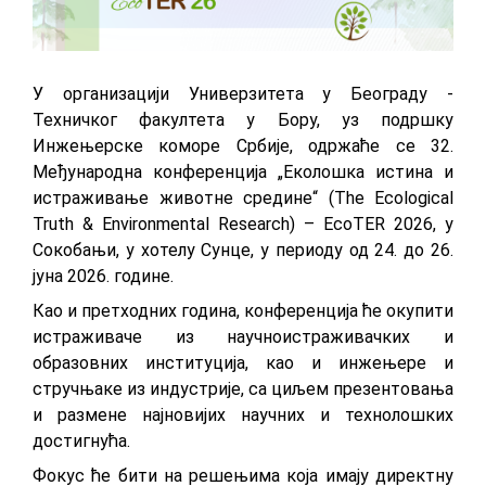
У организацији Универзитета у Београду -
Техничког факултета у Бору, уз подршку
Инжењерске коморе Србије, одржаће се 32.
Међународна конференција „Еколошка истина и
истраживање животне средине“ (The Ecological
Truth & Environmental Research) – EcoTER 2026, у
Сокобањи, у хотелу Сунце, у периоду од 24. до 26.
јуна 2026. године.
Као и претходних година, конференција ће окупити
истраживаче из научноистраживачких и
образовних институција, као и инжењере и
стручњаке из индустрије, са циљем презентовања
и размене најновијих научних и технолошких
достигнућа.
Фокус ће бити на решењима која имају директну