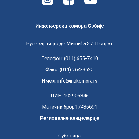
Инжењерска комора Србије
Булевар војводе Мишића 37, II спрат
Телефон: (011) 655-7410
Факс: (011) 264-8525
Имејл:
info@ingkomora.rs
ПИБ: 102905846
Матични број: 17486691
Регионалне канцеларије
Суботица