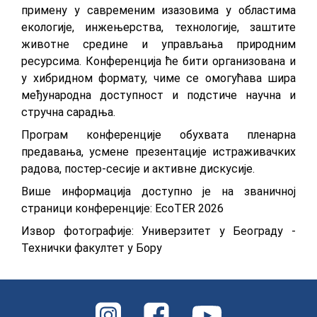
примену у савременим изазовима у областима
екологије, инжењерства, технологије, заштите
животне средине и управљања природним
ресурсима. Конференција ће бити организована и
у хибридном формату, чиме се омогућава шира
међународна доступност и подстиче научна и
стручна сарадња.
Програм конференције обухвата пленарна
предавања, усмене презентације истраживачких
радова, постер-сесије и активне дискусије.
Више информација доступно је на званичној
страници конференције:
EcoTER 2026
Извор фотографије: Универзитет у Београду -
Технички факултет у Бору