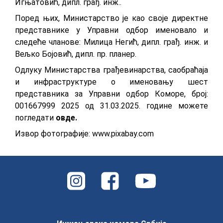
Игњатовић, дипл. грађ. инж..
Поред њих, Министарство је као своје директне
представнике у Управни одбор именовало и
следеће чланове: Милица Негић, дипл. грађ. инж. и
Вељко Бојовић, дипл. пр. планер.
Одлуку Министарства грађевинарства, саобраћаја
и инфраструктуре о именовању шeст
прeдстaвникa зa Упрaвни oдбoр Кoмoрe, број:
001667999 2025 од 31.03.2025. године можете
погледати
овде
.
Извор фотографије: www.pixabay.com