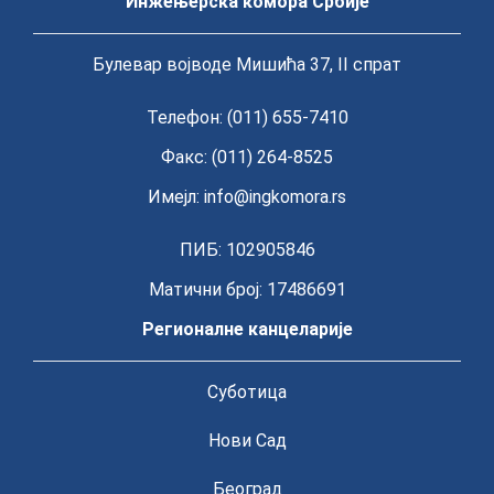
Инжењерска комора Србије
Булевар војводе Мишића 37, II спрат
Телефон: (011) 655-7410
Факс: (011) 264-8525
Имејл:
info@ingkomora.rs
ПИБ: 102905846
Матични број: 17486691
Регионалне канцеларије
Суботица
Нови Сад
Београд