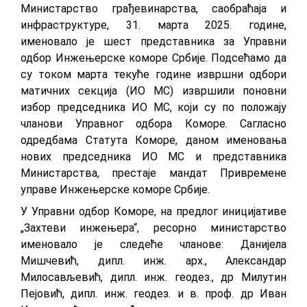
Министарство грађевинарства, саобраћаја и
инфраструктуре, 31. марта 2025. године,
именовало је шест представника за Управни
одбор Инжењерске коморе Србије. Подсећамо да
су током марта текуће године извршни одбори
матичних секција (ИО МС) извршили поновни
избор председника ИО МС, који су по положају
чланови Управног одбора Коморе. Сагласно
одредбама Статута Коморе, даном именовања
нових председника ИО МС и представника
Министарства, престаје мандат Привремене
управе Инжењерске коморе Србије.
У Управни одбор Коморе, на предлог иницијативе
„Захтеви инжењера“, ресорно министарство
именовало је следеће чланове: Данијела
Мишчевић, дипл. инж. арх., Александар
Милосављевић, дипл. инж. геодез., др Милутин
Пејовић, дипл. инж. геодез. и в. проф. др Иван