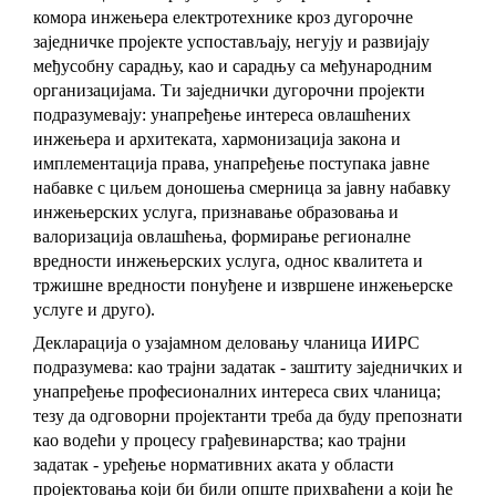
комора инжењера електротехнике кроз дугорочне
заједничке пројекте успостављају, негују и развијају
међусобну сарадњу, као и сарадњу са међународним
организацијама. Ти заједнички дугорочни пројекти
подразумевају: унапређење интереса овлашћених
инжењера и архитеката, хармонизација закона и
имплементација права, унапређење поступака јавне
набавке с циљем доношења смерница за јавну набавку
инжењерских услуга, признавање образовања и
валоризација овлашћења, формирање регионалне
вредности инжењерских услуга, однос квалитета и
тржишне вредности понуђене и извршене инжењерске
услуге и друго).
Декларација о узајамном деловању чланица ИИРС
подразумева: као трајни задатак - заштиту заједничких и
унапређење професионалних интереса свих чланица;
тезу да одговорни пројектанти треба да буду препознати
као водећи у процесу грађевинарства; као трајни
задатак - уређење нормативних аката у области
пројектовања који би били опште прихваћени а који ће