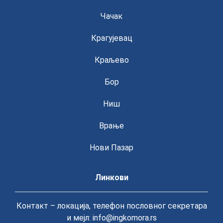
Чачак
Крагујевац
Краљево
Бор
Ниш
Врање
Нови Пазар
Линкови
Контакт – локација, телефон пословног секретара
и мејл: info@ingkomora.rs