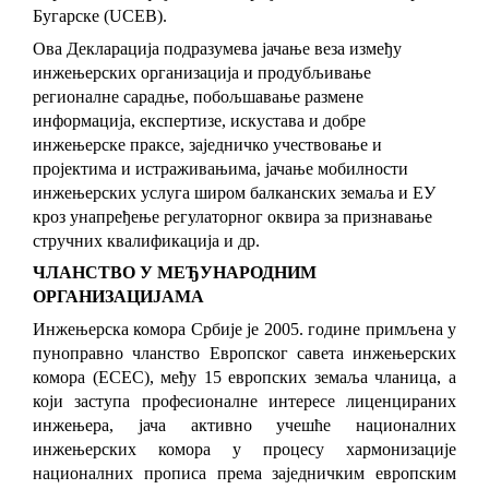
Бугарске (UCEB).
Ова Декларација подразумева јачање веза између
инжењерских организација и продубљивање
регионалне сарадње, побољшавање размене
информација, експертизе, искустава и добре
инжењерске праксе, заједничко учествовање и
пројектима и истраживањима, јачање мобилности
инжењерских услуга широм балканских земаља и ЕУ
кроз унапређење регулаторног оквира за признавање
стручних квалификација и др.
ЧЛАНСТВО У МЕЂУНАРОДНИМ
ОРГАНИЗАЦИЈАМА
Инжењерска комора Србије је 2005. године примљена у
пуноправно чланство Европског савета инжењерских
комора (ECEC), међу 15 европских земаља чланица, а
који заступа професионалне интересе лиценцираних
инжењера, јача активно учешће националних
инжењерских комора у процесу хармонизације
националних прописа према заједничким европским