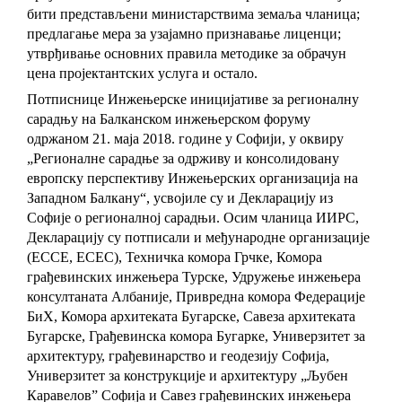
бити представљени министарствима земаља чланица;
предлагање мера за узајамно признавање лиценци;
утврђивање основних правила методике за обрачун
цена пројектантских услуга и остало.
Потписнице Инжењерске иницијативе за регионалну
сарадњу на Балканском инжењерском форуму
одржаном 21. маја 2018. године у Софији, у оквиру
„Регионалне сарадње за одрживу и консолидовану
европску перспективу Инжењерских организација на
Западном Балкану“, усвојиле су и Декларацију из
Софије о регионалној сарадњи. Осим чланица ИИРС,
Декларацију су потписали и међународне организације
(ECCE, ECEC), Техничка комора Грчке, Комора
грађевинских инжењера Турске, Удружење инжењера
консултаната Албаније, Привредна комора Федерације
БиХ, Комора архитеката Бугарске, Савеза архитеката
Бугарске, Грађевинска комора Бугарке, Универзитет за
архитектуру, грађевинарство и геодезију Софија,
Универзитет за конструкције и архитектуру „Љубен
Каравелов” Софија и Савез грађевинских инжењера