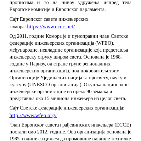
прописима и то на нивоу удружења испред тела
Европске комисије и Европског парламента.
Сајт Европског савета инжењерских
https://www.ecec.net/
комора:
Од 2011. године Комора је и пуноправни члан Светске
федерације инжењерских организација (WFЕО),
међународне, невладине организације која представља
инжењерску струку широм света. Основана је 1968.
године у Паризу, од стране групе регионалних
инжењерских организација, под покровитељством
Организације Уједињених нација за просвету, науку и
културу (UNESCO организација). Окупља националне
инжењерске организације из преко 90 земаља и
представља око 15 милиона инжењера из целог света.
Сајт Светске федерације инжењерских организација:
http://www.wfeo.org/
Члан Европског савета грађевинских инжењера (ECCE)
постали смо 2012. године. Ова организација основана је
1985. године са циљем да промовише највише техничке