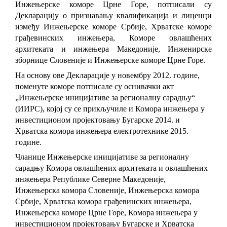
Инжењерске коморе Црне Горе, потписали су
Декларацију о признавању квалификација и лиценци
између Инжењерске коморе Србије, Хрватске коморе
грађевинских инжењера, Коморе овлашћених
архитеката и инжењера Македоније, Инженирске
зборнице Словеније и Инжењерске коморе Црне Горе.
На основу ове Декларације у новембру 2012. године,
поменуте коморе потписале су оснивачки акт
„Инжењерске иницијативе за регионалну сарадњу“
(ИИРС), којој су се прикључиле и Комора инжењера у
инвестиционом пројектовању Бугарске 2014. и
Хрватска комора инжењера електротехнике 2015.
године.
Чланице Инжењерске иницијативе за регионалну
сарадњу Комора овлашћених архитеката и овлашћених
инжењера Републике Северне Македоније,
Инжењерска комора Словеније, Инжењерска комора
Србије, Хрватска комора грађевинских инжењера,
Инжењерска коморе Црне Горе, Комора инжењера у
инвестиционом пројектовању Бугарске и Хрватска