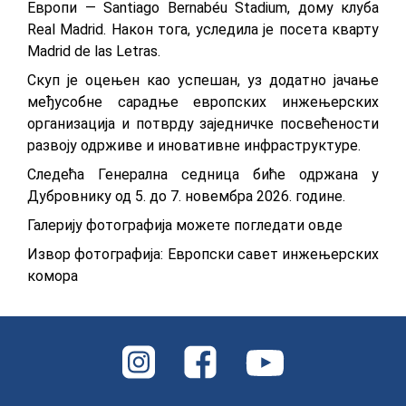
Европи — Santiago Bernabéu Stadium, дому клуба
Real Madrid. Након тога, уследила је посета кварту
Madrid de las Letras.
Скуп је оцењен као успешан, уз додатно јачање
међусобне сарадње европских инжењерских
организација и потврду заједничке посвећености
развоју одрживе и иновативне инфраструктуре.
Следећа Генерална седница биће одржана у
Дубровнику од 5. до 7. новембра 2026. године.
Галерију фотографија можете погледати
овде
Извор фотографија: Европски савет инжењерских
комора