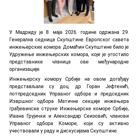
У Мадриду је 8. маја 2026. године одржана 29.
Генерална седница Скупштине Европског савета
инжењерских комора. Домаћин Скупштине било је
Удружење инжењерских комора, које је угостило
представнике чланица ове међународне
организације.
Инжењерску комору Србије на овом догађају
представљали су доц. др Горан Јефтенић,
потпредседник Управног одбора и председник
Извршног одбора Матичне секције инжењера
грађевинске струке Инжењерске коморе Србије,
Ивана Грујички и Александар Сеизовић, чланови
Управног одбора Коморе, који су активно
учествовали у раду и дискусијама Скупштине.