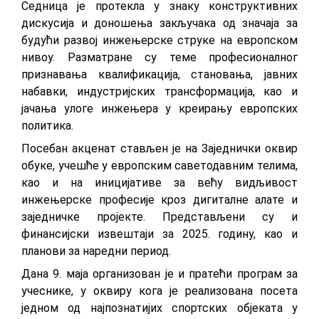
Седница је протекла у знаку конструктивних
дискусија и доношења закључака од значаја за
будући развој инжењерске струке на европском
нивоу. Разматране су теме професионалног
признавања квалификација, становања, јавних
набавки, индустријских трансформација, као и
јачања улоге инжењера у креирању европских
политика.
Посебан акценат стављен је на Заједнички оквир
обуке, учешће у европским саветодавним телима,
као и на иницијативе за већу видљивост
инжењерске професије кроз дигиталне алате и
заједничке пројекте. Представљени су и
финансијски извештаји за 2025. годину, као и
планови за наредни период.
Дана 9. маја организован је и пратећи програм за
учеснике, у оквиру кога је реализована посета
једном од најпознатијих спортских објеката у