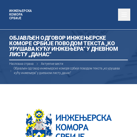
ИНЖЕЊЕРСКА
КОМОРА
СРБИЈЕ
ОБЈАВЉЕН ОДГОВОР ИНЖЕЊЕРСКЕ
КОМОРЕ СРБИЈЕ ПОВОДОМ ТЕКСТА „КО
УРУШАВА КУЋУ ИНЖЕЊЕРА“ У ДНЕВНОМ
ЛИСТУ „ДАНАС“
Насловна страна
Актуелне вести
Објављен одговор инжењерске коморе србије поводом текста „ко урушава
кућу инжењера“ у дневном листу „данас“