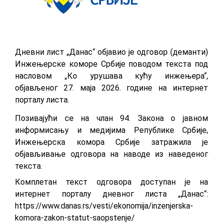
Дневни лист „Данас“ објавио је одговор (деманти)
Инжењерске коморе Србије поводом текста под
насловом „Ко урушава кућу инжењера“,
објављеног 27. маја 2026. године на интернет
порталу листа.
Позивајући се на члан 94. Закона о јавном
информисању и медијима Републике Србије,
Инжењерска комора Србије затражила је
објављивање одговора на наводе из наведеног
текста.
Комплетан текст одговора доступан је на
интернет порталу дневног листа „Данас“:
https://www.danas.rs/vesti/ekonomija/inzenjerska-
komora-zakon-statut-saopstenje/