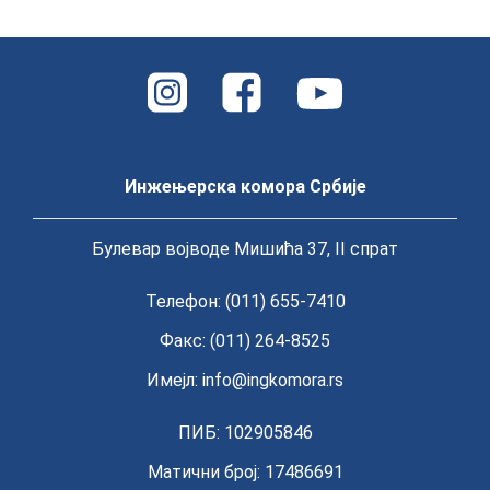
Инжењерска комора Србије
Булевар војводе Мишића 37, II спрат
Телефон: (011) 655-7410
Факс: (011) 264-8525
Имејл:
info@ingkomora.rs
ПИБ: 102905846
Матични број: 17486691