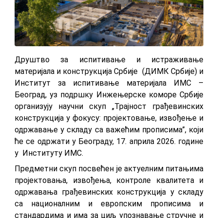
Друштво за испитивање и истраживање
материјала и конструкција Србије (ДИМК Србије) и
Институт за испитивање материјала ИМС –
Београд, уз подршку Инжењерске коморе Србије
организују научни скуп „Трајност грађевинских
конструкција у фокусу: пројектовање, извођење и
одржавање у складу са важећим прописима”, који
ће се одржати у Београду, 17. априла 2026. године
у Институту ИМС.
Предметни скуп посвећен је актуелним питањима
пројектовања, извођења, контроле квалитета и
одржавања грађевинских конструкција у складу
са националним и европским прописима и
стандардима и има за циљ упознавање стручне и