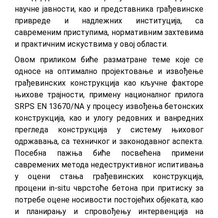
научне јавности, као и представника грађевинске
привреде и надлежних институција, са
савременим приступима, нормативним захтевима
и практичним искуствима у овој области.
Овом приликом биће разматране теме које се
односе на оптимално пројектовање и извођење
грађевинских конструкција као кључне факторе
њихове трајности, примену националног прилога
SRPS EN 13670/NA у процесу извођења бетонских
конструкција, као и улогу редовних и ванредних
прегледа конструкција у систему њиховог
одржавања, са техничког и законодавног аспекта.
Посебна пажња биће посвећена примени
савремених метода недеструктивног испитивања
у оцени стања грађевинских конструкција,
процени in-situ чврстоће бетона при притиску за
потребе оцене носивости постојећих објеката, као
и планирању и спровођењу интервенција на