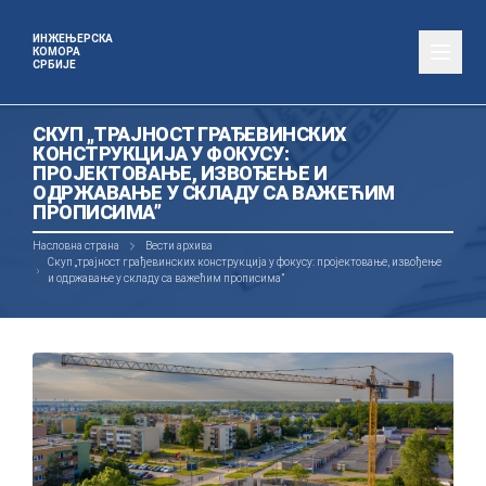
ИНЖЕЊЕРСКА
КОМОРА
СРБИЈЕ
СКУП „ТРАЈНОСТ ГРАЂЕВИНСКИХ
КОНСТРУКЦИЈА У ФОКУСУ:
ПРОЈЕКТОВАЊЕ, ИЗВОЂЕЊЕ И
ОДРЖАВАЊЕ У СКЛАДУ СА ВАЖЕЋИМ
ПРОПИСИМА”
Насловна страна
Вести архива
Скуп „трајност грађевинских конструкција у фокусу: пројектовање, извођење
и одржавање у складу са важећим прописима”