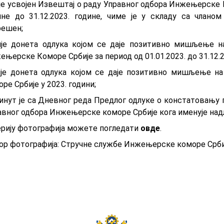
ије усвојен Извештај о раду Управног одбора Инжењерске К
ине до 31.12.2023. године, чиме је у складу са члано
решен;
ије донета одлука којом се даје позитивно мишљење н
њерске Коморе Србије за период од 01.01.2023. до 31.12.2
ије донета одлука којом се даје позитивно мишљење 
ре Србије у 2023. години;
кинут је са Дневног реда Предлог одлуке о констатовању
авног одбора Инжењерске коморе Србије кога именује на
eриjу фoтoгрaфиja мoжeтe пoглeдaти
oвдe
.
ор фотографија: Стручне службе Инжењерске коморе Срби