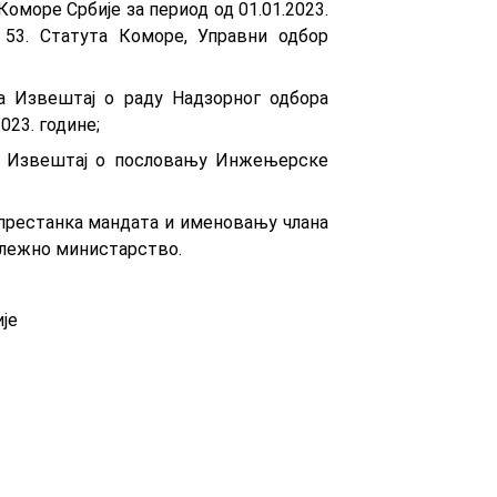
оморе Србије за период од 01.01.2023.
м 53. Статута Коморе, Управни одбор
а Извештај о раду Надзорног одбора
023. године;
на Извештај о пословању Инжењерске
 престанка мандата и именовању члана
длежно министарство.
је