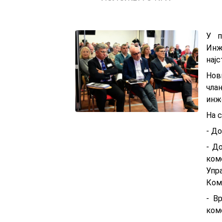
У п
Инж
нај
Нoв
члa
инж
На 
- Д
- Д
ком
Упр
Ком
- В
комо