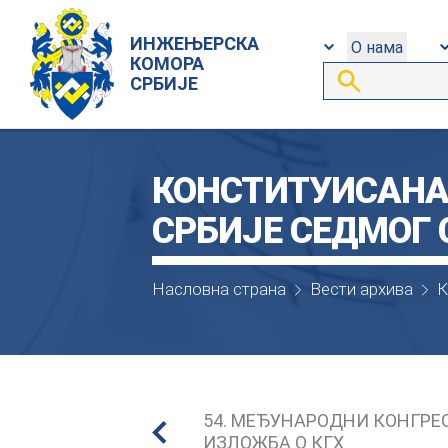
ИНЖЕЊЕРСКА
О нама
КОМОРА
СРБИЈЕ
КОНСТИТУИСАНА
СРБИЈЕ СЕДМОГ
Насловна страна
Вести архива
К
54. MEЂУНAРOДНИ КOНГРE
ИЗЛOЖБA O КГХ