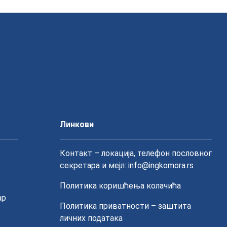
Линкови
Контакт – локација, телефон пословног
секретара и мејл: info@ingkomora.rs
Политика коришћења колачића
ар
Политика приватности – заштита
личних података