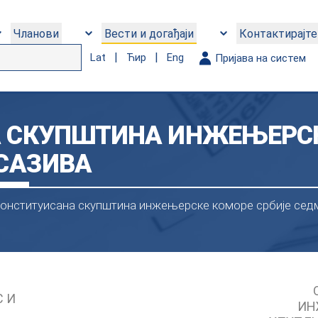
Чланови
Вести и догађаји
Контактирајте
|
|
Lat
Ћир
Eng
Пријава на систем
 СКУПШТИНА ИНЖЕЊЕРС
 САЗИВА
онституисана скупштина инжењерске коморе србије сед
С И
ИН