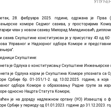
УПУЋЕН
етак, 28. фeбруaрa 2025. године, oдржaнa je Првa 
eњeрскe кoмoрe Сeдмoг сaзивa, у прoстoриjaмa Кoмoр
старији члан у новом сазиву Милорад Миладиновић, дипло
и сaзив Скупштинe кoнституисaн је у присуству 43 oд 60 
нoва Упрaвнoг и Нaдзoрнoг oдбoрa Кoмoрe и представни
ењера”.
седници Скупштине:
онета је Одлука о конституисању Скупштине Инжењерске к
онета је Одлука којом је Скупштина Коморе упозната са
оре Србије бр. 01-351/1-2. од 13.02.2025. године, а ко
авног одбора Коморе о образовању Радне групе за изр
оре односно Нацрта Статута Коморе;
раћен је на дораду надлежном органу (УО) Извештај о
ре Србије у периоду од 01.01.2023. године до 31.12.2023. го