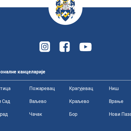
оналне канцеларије
тица
Пожаревац
Крагујевац
Ниш
 Сад
Ваљево
Краљево
Врање
рад
Чачак
Бор
Нови Паз