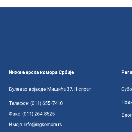
Инжењерска комора Србије
Реги
Булевар војводе Мишића 37, II спрат
Субо
Нови
Телефон: (011) 655-7410
Факс: (011) 264-8525
Беог
Имејл:
info@ingkomora.rs