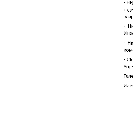
- Н
год
раз
- Н
Инже
- Н
комо
- С
Упр
Гaл
Изв