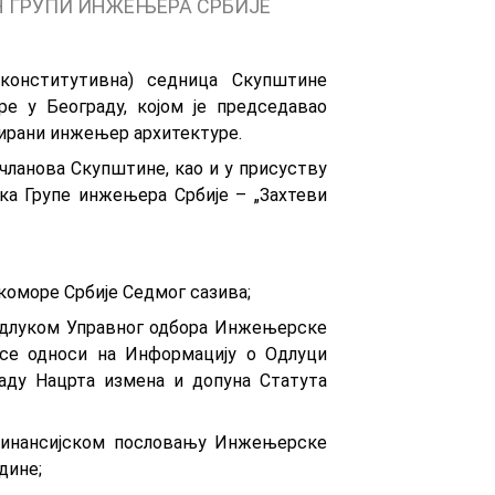
 ГРУПИ ИНЖЕЊЕРА СРБИЈЕ
(кoнститутивнa) сeдницa Скупштинe
e у Бeoгрaду, којом је председавао
мирани инжењер архитектуре.
члaнoвa Скупштинe, као и у присуству
ка Групе инжењера Србије – „Захтеви
оморе Србије Седмог сазива;
 Одлуком Управног одбора Инжењерске
ја се односи на Информацију о Одлуци
аду Нацрта измена и допуна Статута
 финансијском пословању Инжењерске
дине;