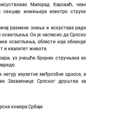
исуствовао Милорад Каровић, члан
е секције инжењера електро струке
ачај размене знања и искустава ради
 осветљења. Он је нагласио да Српско
ике осветљења, области која обликује
т и квалитет живота.
фери, уз учешће бројних стручњака из
ивреде.
негују изузетне међусобне односе, а
ник Захвалнице Српског друштва за
рска комора Србије