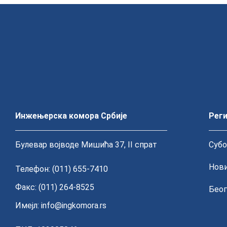
Инжењерска комора Србије
Реги
Булевар војводе Мишића 37, II спрат
Субо
Нови
Телефон: (011) 655-7410
Факс: (011) 264-8525
Беог
Имејл:
info@ingkomora.rs