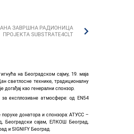
АНА ЗАВРШНА РАДИОНИЦА
ПРОЈЕКТА SUBSTRATE4CLT
игнућа на Београдском сајму, 19. маја
Дан светлосне технике, традиционалну
 догађај као генерални спонзор.
а за експлозивне атмосфере: од EN54
 поруке донатора и спонзора: АТУСС –
, Београдски сајам, ЕЛКОШ Београд,
ад и SIGNIFY Београд.