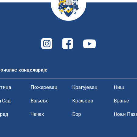
оналне канцеларије
тица
Пожаревац
Крагујевац
Ниш
 Сад
Ваљево
Краљево
Врање
рад
Чачак
Бор
Нови Паз