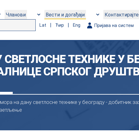
Чланови
Вести и догађаји
Контактирајте
|
|
Lat
Ћир
Eng
Пријава на систем
 СВЕТЛОСНЕ ТЕХНИКЕ У БЕ
АЛНИЦЕ СРПСКОГ ДРУШТВ
мора на дану светлосне технике у београду - добитник з
ветљење