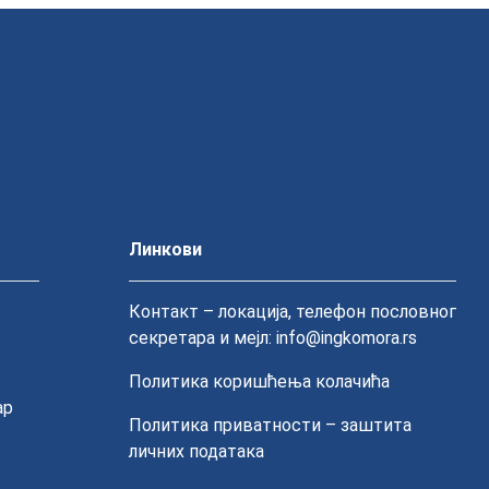
Линкови
Контакт – локација, телефон пословног
секретара и мејл: info@ingkomora.rs
Политика коришћења колачића
ар
Политика приватности – заштита
личних података