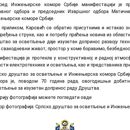
ред Инжењерске коморе Србије манифестацији је пр
авног одбора и председник Извршног одбора Матичн
ењерске коморе Србије.
 приликом, Каровић се обратио присутнима и истакао зн
пређења струке, као и потребу праћења новина из области
штво за осветљење даје изузетан допринос развоју техн
 свакодневни живот, простор у коме боравимо, безбеднос
ифестација је протекла у конструктивној и радној атмос
асти електротехнике и осветљења, као и представника пр
ско друштво за осветљење и Инжењерска комора Србије 
ора је, поводом 70 година рада, овогодишњи добит
етљење за изузетан допринос раду Друштва.
ерију фотографија можете погледати
овде
ор фотографија: Српско друштво за осветљење и Инжење