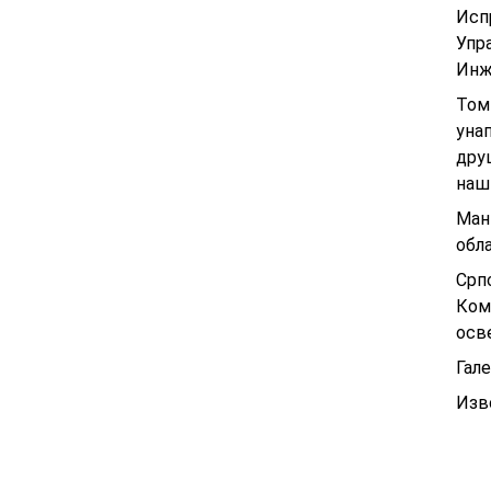
Исп
Упр
Инж
Том
уна
дру
наш
Ман
обл
Срп
Ком
осв
Гал
Изв