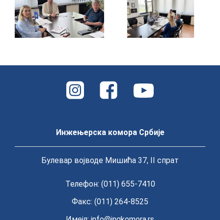
Инжењерска комора Србије
Булевар војводе Мишића 37, II спрат
Телефон: (011) 655-7410
Факс: (011) 264-8525
Имејл:
info@ingkomora.rs